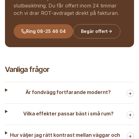
slutbesiktning. Du får offert inom 24 timmar
och vi drar ROT-avdraget direkt på fakturan.
Ring
08-25 46 04
Begär offert
Vanliga frågor
Är fondvägg fortfarande modernt?
+
Vilka effekter passar bäst i små rum?
+
Hur väljer jag rätt kontrast mellan väggar och
+