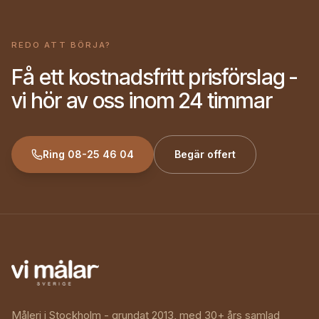
REDO ATT BÖRJA?
Få ett kostnadsfritt prisförslag -
vi hör av oss inom 24 timmar
Ring
08-25 46 04
Begär offert
Måleri i Stockholm - grundat 2013, med 30+ års samlad