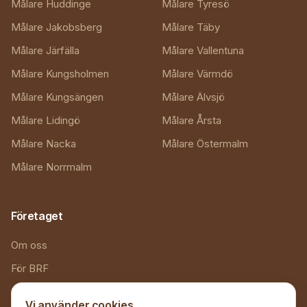
Målare Huddinge
Målare Tyresö
Målare Jakobsberg
Målare Täby
Målare Järfälla
Målare Vallentuna
Målare Kungsholmen
Målare Värmdö
Målare Kungsängen
Målare Älvsjö
Målare Lidingö
Målare Årsta
Målare Nacka
Målare Östermalm
Målare Norrmalm
Företaget
Om oss
För BRF
Referenser
Vi använder cookies