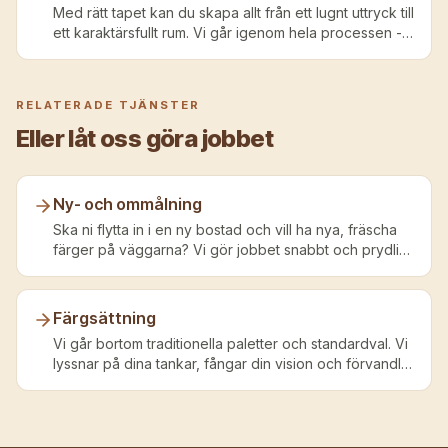
Med rätt tapet kan du skapa allt från ett lugnt uttryck till
ett karaktärsfullt rum. Vi går igenom hela processen -
från val av tapet till färdig uppsättning.
RELATERADE TJÄNSTER
Eller låt oss göra jobbet
Ny- och ommålning
Ska ni flytta in i en ny bostad och vill ha nya, fräscha
färger på väggarna? Vi gör jobbet snabbt och prydligt
- utan kladd, fläckar eller ojämnheter - så att du kan
luta dig tillbaka och njuta av resultatet.
Färgsättning
Vi går bortom traditionella paletter och standardval. Vi
lyssnar på dina tankar, fångar din vision och förvandlar
den till en levande verklighet med hjälp av färg - för
varje yta, varje rum och varje vision.