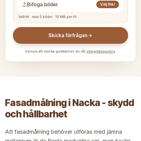
Bifoga bilder
Välj filer
Valfritt · max 5 bilder · 10 MB per fil
Skicka förfrågan
Genom att skicka godkänner du vår
integritetspolicy
.
Fasadmålning i Nacka - skydd
och hållbarhet
Att fasadmålning behöver utföras med jämna
mellanrum är de flesta medvetna om, men tyvärr