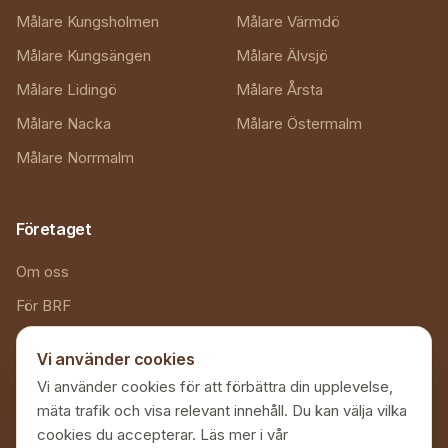
Målare Kungsholmen
Målare Värmdö
Målare Kungsängen
Målare Älvsjö
Målare Lidingö
Målare Årsta
Målare Nacka
Målare Östermalm
Målare Norrmalm
Företaget
Om oss
För BRF
Referenser
Vi använder cookies
Kontakt
Vi använder cookies för att förbättra din upplevelse,
Målarguide
mäta trafik och visa relevant innehåll. Du kan välja vilka
cookies du accepterar. Läs mer i vår
Inspiration