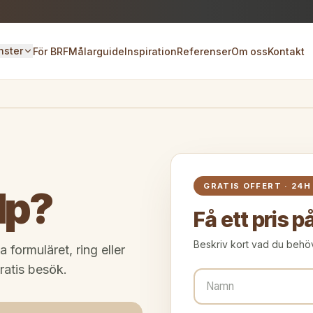
nster
För BRF
Målarguide
Inspiration
Referenser
Om oss
Kontakt
GRATIS OFFERT · 24H
lp?
Få ett pris p
Beskriv kort vad du behö
formuläret, ring eller
ratis besök.