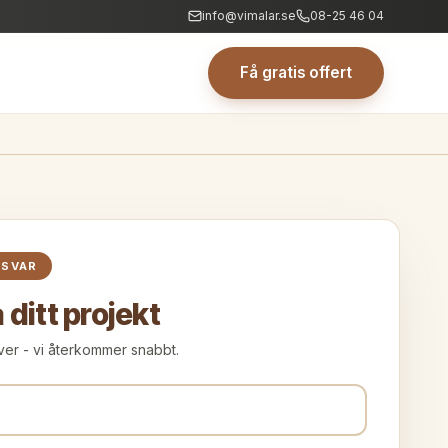
info@vimalar.se
08-25 46 04
Få gratis offert
 SVAR
å ditt projekt
ver - vi återkommer snabbt.