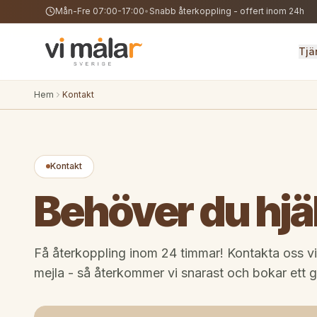
Mån-Fre 07:00-17:00
•
Snabb återkoppling - offert inom 24h
Tjä
Hem
Kontakt
Kontakt
Behöver du hjä
Få återkoppling inom 24 timmar! Kontakta oss via 
mejla - så återkommer vi snarast och bokar ett g