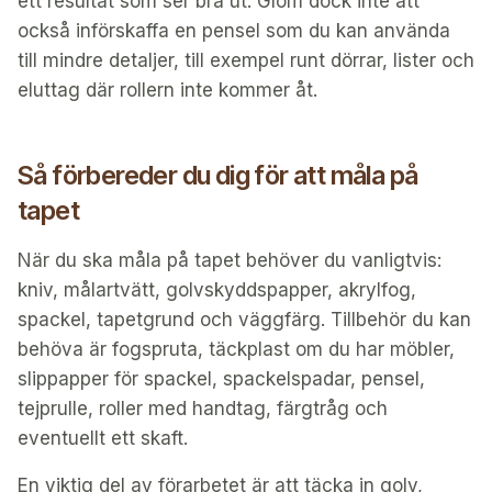
ett resultat som ser bra ut. Glöm dock inte att
också införskaffa en pensel som du kan använda
till mindre detaljer, till exempel runt dörrar, lister och
eluttag där rollern inte kommer åt.
Så förbereder du dig för att måla på
tapet
När du ska måla på tapet behöver du vanligtvis:
kniv, målartvätt, golvskyddspapper, akrylfog,
spackel, tapetgrund och väggfärg. Tillbehör du kan
behöva är fogspruta, täckplast om du har möbler,
slippapper för spackel, spackelspadar, pensel,
tejprulle, roller med handtag, färgtråg och
eventuellt ett skaft.
En viktig del av förarbetet är att täcka in golv,