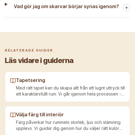
Vad gör jag om skarvar börjar synas igenom?
+
RELATERADE GUIDER
Läs vidare i guiderna
Tapetsering
Med rätt tapet kan du skapa allt från ett lugnt uttryck till
ett karaktärsfullt rum. Vi går igenom hela processen -
från val av tapet till färdig uppsättning.
Välja färg till interiör
Färg påverkar hur rummets storlek, ljus och stämning
upplevs. Vi guidar dig genom hur du väljer rätt kulör
för rummets funktion, ljus och samspel med trädetaljer.