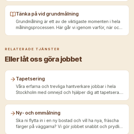
Tänka på vid grundmålning
Grundmålning är ett av de viktigaste momenten i hela
målningsprocessen. Här går vi igenom varför, när och
hur du grundmålar för bästa resultat.
RELATERADE TJÄNSTER
Eller låt oss göra jobbet
Tapetsering
Våra erfarna och trevliga hantverkare jobbar i hela
Stockholm med omnejd och hjälper dig att tapetsera.
Vi utför jobbet snabbt och effektivt, så du slipper leva
länge i kaoset - och får alltid ett proffsigt resultat.
Ny- och ommålning
Ska ni flytta in i en ny bostad och vill ha nya, fräscha
färger på väggarna? Vi gör jobbet snabbt och prydligt
- utan kladd, fläckar eller ojämnheter - så att du kan