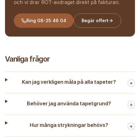
och vi drar ROT-avdraget direkt på fakturan.
Ring
08-25 46 04
Begär offert
Vanliga frågor
Kan jag verkligen måla på alla tapeter?
+
Behöver jag använda tapetgrund?
+
Hur många strykningar behövs?
+