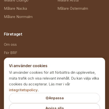
Målare Lidingö
Målare Årsta
Målare Nacka
Målare Östermalm
Målare Norrmalm
Företaget
Om oss
För BRF
Referenser
Vi använder cookies
Kontakt
Vi använder cookies för att förbättra din upplevelse,
Målarguide
mäta trafik och visa relevant innehåll. Du kan välja vilka
cookies du accepterar. Läs mer i vår
Inspiration
integritetspolicy
.
Färgsättning
Anpassa
Avvisa alla