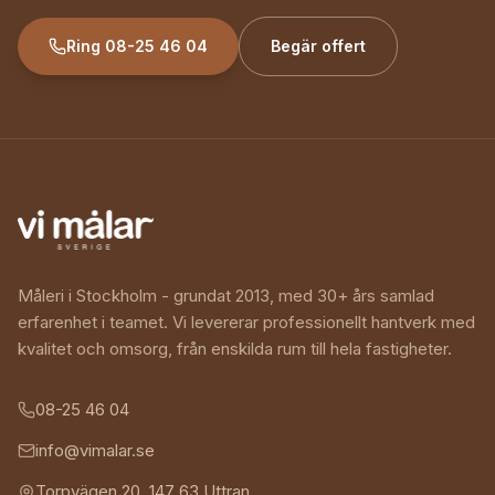
Ring
08-25 46 04
Begär offert
Måleri i Stockholm - grundat 2013, med 30+ års samlad
erfarenhet i teamet. Vi levererar professionellt hantverk med
kvalitet och omsorg, från enskilda rum till hela fastigheter.
08-25 46 04
info@vimalar.se
Torpvägen 20
,
147 63
Uttran